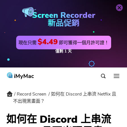
PowerMyMac
立即購買
Screen Recorder
新品促銷
$4.49
現在只需
即可獲得一個月許可證！
僅剩
1
天
iMyMac
Record Screen
如何在 Discord 上串流 Netflix 且
產品 & 解決方案
不出現黑畫面？
商店
實用工具
如何在 Discord 上串流
Hot
用戶支持
PowerMyMac