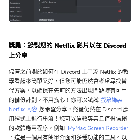
這個軟體只能在Mac上下載和使
優惠信息和新聞。
用。你可以輸入你的電子郵件地
址來獲得下載鏈接和優惠券代
碼。如果你想購買，請點擊
商店
.
獎勵：錄製您的 Netflix 影片以在 Discord
請輸入有效的電子郵件地址
上分享
儘管之前關於如何在 Discord 上串流 Netflix 的教
提交
學看起來簡單又好，但您可能仍然會考慮尋找替
代方案，以確保在先前的方法出現問題時有可用
的備份計劃。不用擔心！你可以試試
螢幕錄製
Netflix 內容
您希望分享，然後仍然在 Discord 應
感謝您的訂閱！
感謝您的訂閱！
用程式上進行串流！您可以信賴專業且值得信賴
的軟體應用程序，例如
iMyMac Screen Recorder
下載鏈接和優惠券代碼已發送至您的
電子郵件
user@email.com
。你也可
。這是一個具有簡單介面和多種功能的工具。以