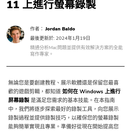
11 上進行螢幕錄製
PowerUninstall
作者：
Jordan Baldo
音視頻轉換器
最後更新於: 2024年1月19日
精通分析Mac問題並提供有效解決方案的全能
Screen Recorder
寫作專家。
PDF壓縮器
無論您是要創建教程、展示軟體還是保留您最喜
在線工具
歡的遊戲剪輯，都知道
如何在 Windows 上進行
屏幕錄製
是滿足您需求的基本技能。在本指南
免費音視頻轉換器
中，我們將逐步探索最好的錄製工具，向您展示
錄製過程並提供錄製技巧，以確保您的螢幕錄製
免費視頻編輯器
能夠簡單實現且專業。準備好從現在開始提高您