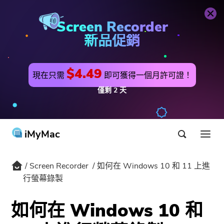
立即購買
Screen Recorder
Screen Recorder
新品促銷
$4.49
現在只需
即可獲得一個月許可證！
僅剩
2
天
iMyMac
Screen Recorder
如何在 Windows 10 和 11 上進
產品 & 解決方案
行螢幕錄製
商店
實用工具
如何在 Windows 10 和
Hot
用戶支持
PowerMyMac