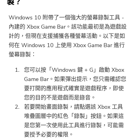
製？
就快完成了。
溫馨提示
Windows 10 附帶了一個強大的螢幕錄製工具 -
訂閱關於iMyMac應用程序的最佳
內建的 Xbox Game Bar。該功能最初是為遊戲設
這個軟體只能在Mac上下載和使
優惠信息和新聞。
計的，但現在支援捕獲各種螢幕活動。以下是如
用。你可以輸入你的電子郵件地
何在 Windows 10 上使用 Xbox Game Bar 進行
址來獲得下載鏈接和優惠券代
碼。如果你想購買，請點擊
商店
螢幕錄製：
.
您可以按「Windows 鍵 + G」啟動 Xbox
請輸入有效的電子郵件地址
Game Bar。如果彈出提示，您只需確認您
要打開的應用程式確實是遊戲程序，即使
您的目的不是遊戲而是錄音。
提交
若要開始畫面錄製，請點選該 Xbox 工具
堆疊圖層中的紅色「錄製」按鈕。如果這
是您第一次使用此工具進行錄製，可能需
感謝您的訂閱！
要授予必要的權限。