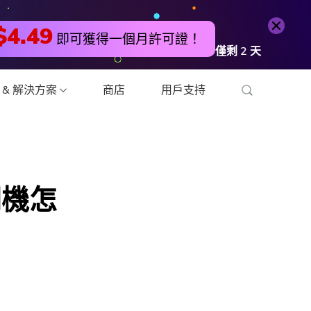
免費試用
立即購買
$4.49
即可獲得一個月許可證！
僅剩
2
天
 & 解決方案
商店
用戶支持
頻轉換器
法開機怎
編輯器
壓縮器
壓縮器