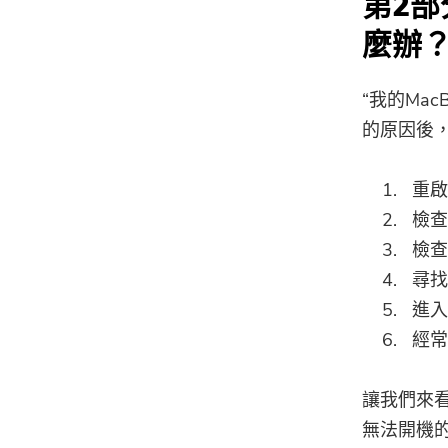
第2部分
麼辦？
“我的Mac
的原因後
重啟
檢查
檢查
尋找
進入
經常
讓我們來看看
無法開機