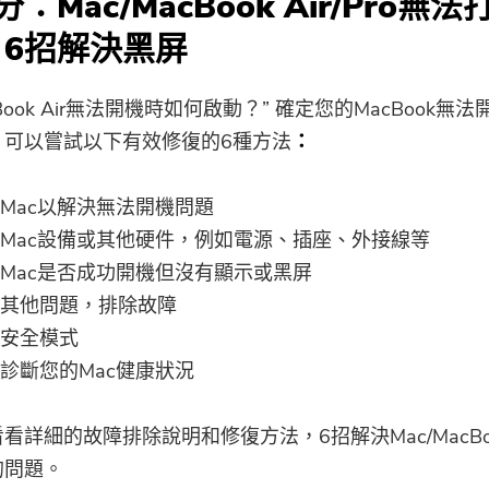
：Mac/MacBook Air/Pro無
訂閱關於iMyMac應用程序的最佳
優惠信息和新聞。
6招解決黑屏
請輸入有效的電子郵件地址
Book Air無法開機時如何啟動？” 確定您的MacBook無
，可以嘗試以下有效修復的6種方法
：
提交
Mac以解決無法開機問題
Mac設備或其他硬件，例如電源、插座、外接線等
Mac是否成功開機但沒有顯示或黑屏
感謝您的訂閱！
其他問題，排除故障
安全模式
診斷您的Mac健康狀況
詳細的故障排除說明和修復方法，6招解決Mac/MacBook A
的問題。