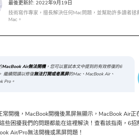
最後更新於: 2022年9月19日
PDF壓縮器
技術寫作專家，擅長解決任何Mac問題，並幫助許多讀者拯
Mac。
的
MacBook Air無法開機
，您可以嘗試本文中提到的有效修復的6
。 繼續閱讀以修復
無法打開或者黑屏
的Mac、MacBook Air、
k Pro。
正常開機，MacBook開機後黑屏無顯示，MacBook Air
這些困擾我們的問題都能在這裡解決！查看該指南，6招
Book Air/Pro無法開機或黑屏問題！