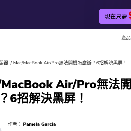
現在只需
產品
實用工具
在線工具
清潔器
Mac/MacBook Air/Pro無法開機怎麼辦？6招解決黑屏！
Hot
PowerMyMac
免費音視
/MacBook Air/Pro無
PowerUninstall
免費視頻
？6招解決黑屏！
音視頻轉換器
免費圖片
Screen Recorder
免費PDF
作者：
Pamela Garcia