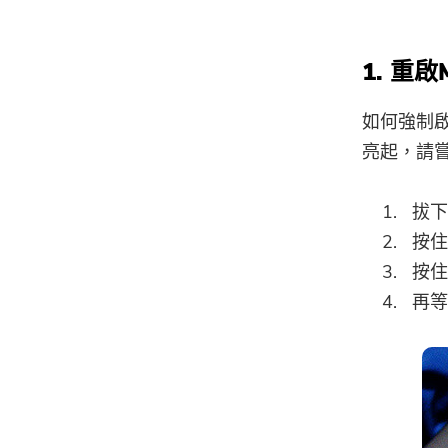
1. 重
如何強制
亮起，請
拔下
按住
按住
再等