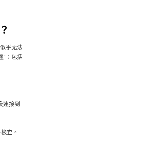
機？
，似乎无法
開機
”：包括
及連接到
一檢查。