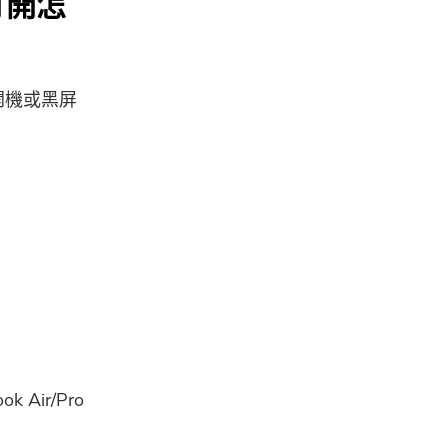
法打開怎
法開機或黑屏
ir/Pro