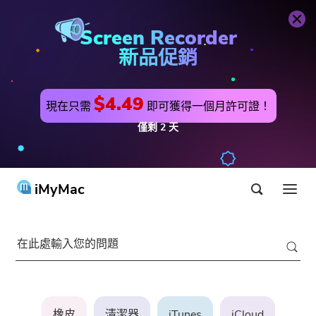
Screen Recorder
新品促銷
$4.49
現在只需
即可獲得一個月許可證！
僅剩
2
天
iMyMac
產品 & 解決方案
商店
實用工具
Hot
用戶支持
PowerMyMac
橡皮
清潔器
iTunes
iCloud