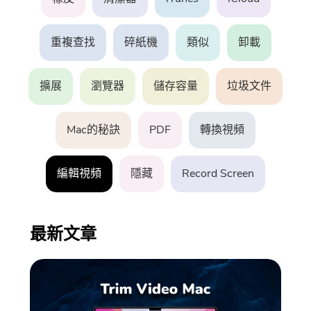
PowerUninstall
重複查找
碎紙機
類似
卸載
音視頻轉換器
擴展
瀏覽器
儲存容量
垃圾文件
Screen Recorder
Mac的秘訣
PDF
轉換視頻
PDF壓縮器
編輯視頻
隱藏
Record Screen
在線工具
最新文章
免費音視頻轉換器
免費視頻編輯器