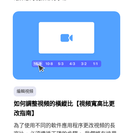
編輯視頻
就快完成了。
溫馨提示
如何調整視頻的橫縱比【視頻寬高比更
訂閱關於iMyMac應用程序的最佳
這個軟體只能在Mac上下載和使
改指南】
優惠信息和新聞。
用。你可以輸入你的電子郵件地
為了使用不同的軟件應用程序更改視頻的長
址來獲得下載鏈接和優惠券代