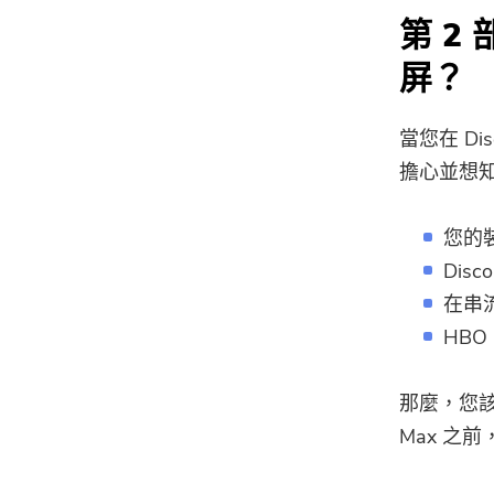
第 2
屏？
當您在 Di
擔心並想
您的
Dis
在串
HBO
那麼，您該
Max 之