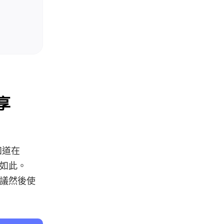
享
知道在
實如此。
會議然後使