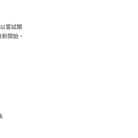
可以嘗試關
重新開始，
執