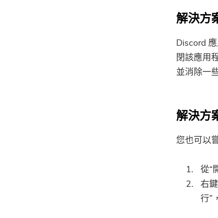
解決方案
Disco
閉該應用
並消除一
解決方案
您也可以嘗
從“
右鍵
行”