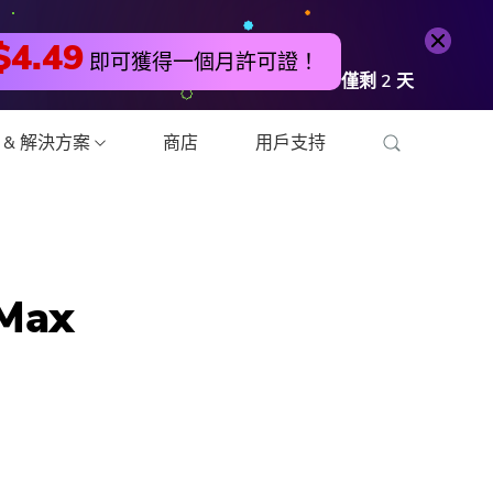
免費試用
立即購買
$4.49
即可獲得一個月許可證！
僅剩
2
天
 & 解決方案
商店
用戶支持
頻轉換器
Max
編輯器
壓縮器
壓縮器