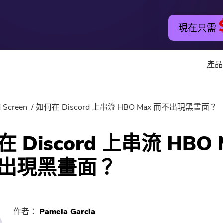
現在只需
產品
實用工具
在線工具
 Screen
如何在 Discord 上串流 HBO Max 而不出現黑畫面？
Hot
PowerMyMac
免費音視
 Discord 上串流 HBO 
PowerUninstall
免費視頻
出現黑畫面？
音視頻轉換器
免費圖片
Screen Recorder
免費PDF
作者：
Pamela Garcia