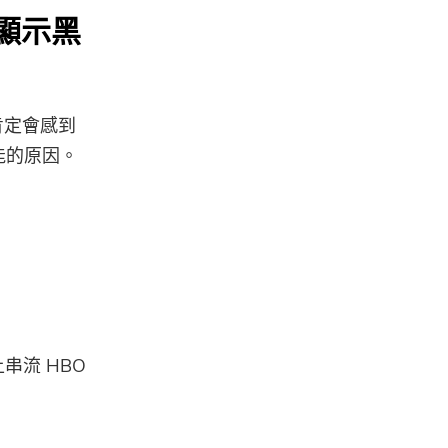
 顯示黑
您肯定會感到
能的原因。
串流 HBO