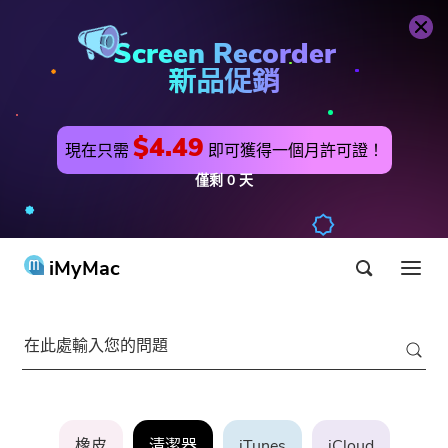
Screen Recorder
新品促銷
$4.49
現在只需
即可獲得一個月許可證！
僅剩
0
天
iMyMac
產品 & 解決方案
商店
實用工具
Hot
用戶支持
PowerMyMac
橡皮
清潔器
iTunes
iCloud