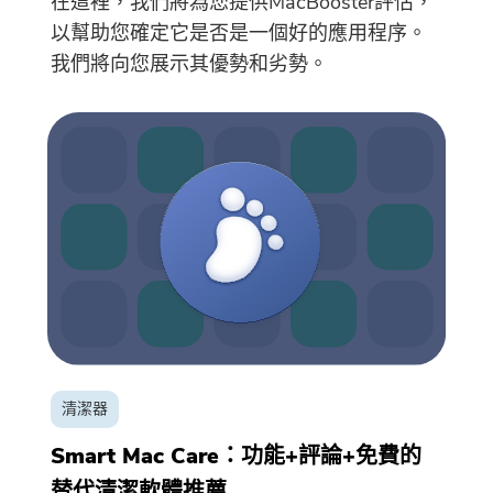
在這裡，我們將為您提供MacBooster評估，
碼。如果你想購買，請點擊
商
以幫助您確定它是否是一個好的應用程序。
店
.
我們將向您展示其優勢和劣勢。
請輸入有效的電子郵件地址
提交
感謝您的訂閱！
感謝您的訂閱！
下載鏈接和優惠券代碼已發送至您的
電子郵件
user@email.com
。你也可
以點擊按鈕，直接購買該軟件。
清潔器
Smart Mac Care：功能+評論+免費的
立即購買
替代清潔軟體推薦