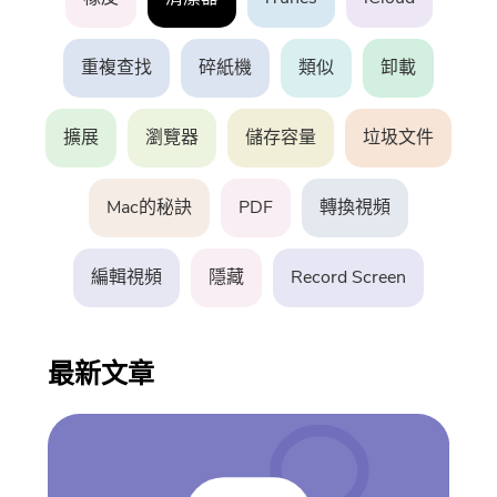
PowerUninstall
重複查找
碎紙機
類似
卸載
音視頻轉換器
擴展
瀏覽器
儲存容量
垃圾文件
Screen Recorder
Mac的秘訣
PDF
轉換視頻
PDF壓縮器
編輯視頻
隱藏
Record Screen
在線工具
最新文章
免費音視頻轉換器
免費視頻編輯器