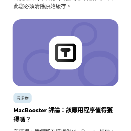
此您必須清除原始緩存。
就快完成了。
溫馨提示
清潔器
訂閱關於iMyMac應用程序的最佳
這個軟體只能在Mac上下載和使
MacBooster 評論：該應用程序值得獲
優惠信息和新聞。
用。你可以輸入你的電子郵件地
得嗎？
址來獲得下載鏈接和優惠券代