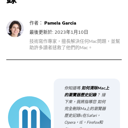
PowerUninstall
作者：
Pamela Garcia
最後更新於: 2023年1月10日
音視頻轉換器
技術寫作專家，擅長解決任何Mac問題，並幫
助許多讀者拯救了他們的Mac。
Screen Recorder
PDF壓縮器
在線工具
你知道嗎
如何清除Mac上
的瀏覽器歷史記錄
？ 接
免費音視頻轉換器
下來，我將指導您
如何
完全刪除Ma上的瀏覽器
免費視頻編輯器
歷史記錄
c在Safari，
Opera，IE，Firefox和