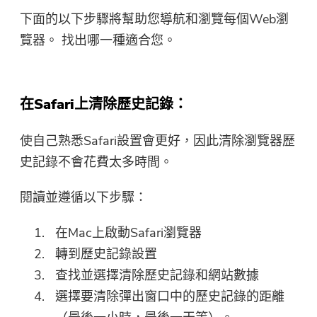
下面的以下步驟將幫助您導航和瀏覽每個Web瀏
覽器。 找出哪一種適合您。
就快完成了。
溫馨提示
訂閱關於iMyMac應用程序的最佳
這個軟體只能在Mac上下載和使
優惠信息和新聞。
在Safari上清除歷史記錄：
用。你可以輸入你的電子郵件地
址來獲得下載鏈接和優惠券代
使自己熟悉Safari設置會更好，因此清除瀏覽器歷
碼。如果你想購買，請點擊
商店
史記錄不會花費太多時間。
.
閱讀並遵循以下步驟：
請輸入有效的電子郵件地址
在Mac上啟動Safari瀏覽器
轉到歷史記錄設置
提交
查找並選擇清除歷史記錄和網站數據
選擇要清除彈出窗口中的歷史記錄的距離