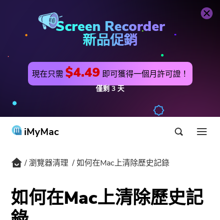
瀏覽器清理
立即購買
Screen Recorder
新品促銷
$4.49
現在只需
即可獲得一個月許可證！
僅剩
3
天
iMyMac
瀏覽器清理
如何在Mac上清除歷史記錄
產品 & 解決方案
商店
實用工具
如何在Mac上清除歷史記
Hot
用戶支持
錄
PowerMyMac