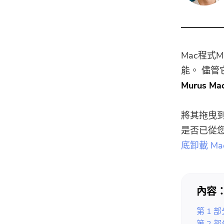
Mac程式
能。
儘管
Murus Ma
將其拖曳到
是否已從
底卸載 M
內容
第 1 部
第 2 部