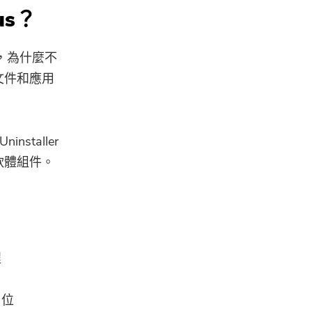
us？
c，為什麼不
文件和應用
staller
軟體組件。
程
」位