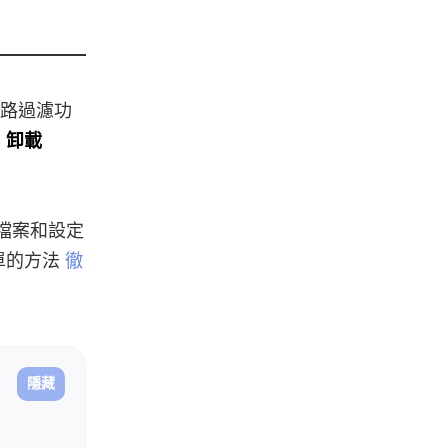
網路過濾功
要
卸載
有檔案和設定
單的方法
徹