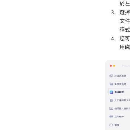
於左
選擇
文件
程式
您可
用磁