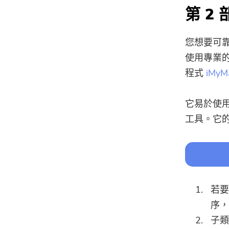
第 2 
您想要可靠
使用專業
程式
iMyM
它易於使用和理
工具。它
若要
序，
子類