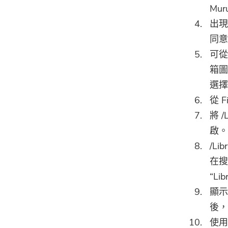
Mu
出現
同意
可從
箱圖
選擇
從 
將 
啟。
/L
在搜
“Lib
顯示
後，
使用