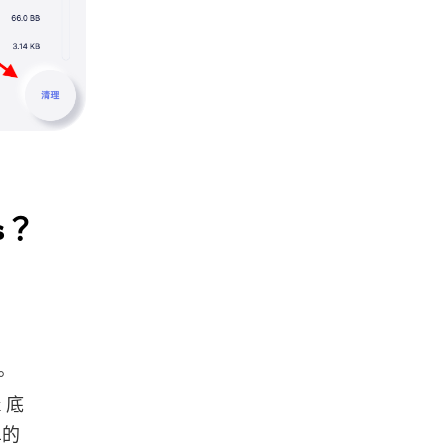
s？
。
k 底
單的