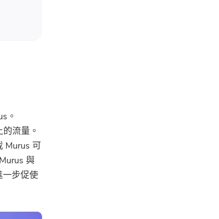
us。
上的流量。
urus 可
rus 與
進一步促使