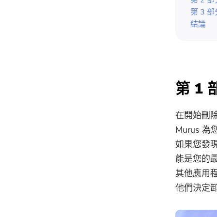
第 3 
結論
第 1 
在開始刪除
Murus
如果您發現
能是您的
其他應用
他們決定卸載