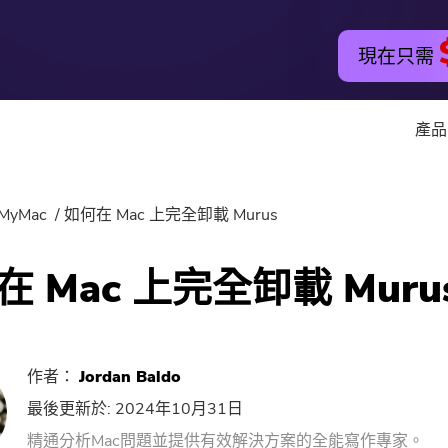
現在只需
產品
實用工具
在線工具
MyMac
如何在 Mac 上完全卸載 Murus
Hot
PowerMyMac
免費音視
在 Mac 上完全卸載 Muru
PowerUninstall
免費視頻
音視頻轉換器
免費圖片
作者：
Jordan Baldo
Screen Recorder
免費PDF
最後更新於: 2024年10月31日
精通分析Mac問題並提供有效解決方案的全能寫作專家。