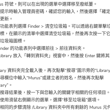
rus 符號，則可以在出現的選單中選擇移至廢紙簍。
提示時輸入管理員密碼，確認您的輸入，然後選擇「確
更新。
功能表列選擇 Finder > 清空垃圾箱。可以透過右鍵單擊
標，在顯示的清單中選擇清空垃圾箱，然後再次按一下
垃圾箱圖標。
Finder 的功能表列中選擇前往 > 前往資料夾。
/Library 放入「轉到資料夾」視窗中，然後按 Enter 鍵將
ibrary 資料夾完全載入後，再次點擊“搜尋”圖示旁的“Librar
尋欄位中輸入“Murus”或建立者的姓名，然後再次點擊
rary”。
搜尋結果後，按一下與您輸入的關鍵字相關的任何項目
使用滑鼠右側顯示的選單，選擇“移至垃圾箱”選項。
相同的步驟清除 /Library 資料夾中所有剩餘的 Murus 元