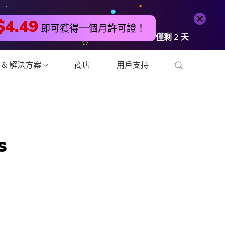
免費試用
立即購買
$4.49
即可獲得一個月許可證！
僅剩
2
天
 & 解決方案
商店
用戶支持
頻轉換器
s
編輯器
壓縮器
壓縮器