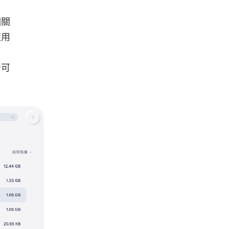
相關
應用
少可