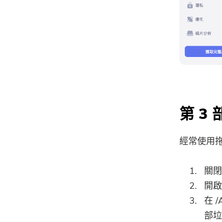
第 3
經常使用拖
關
開啟
在 /
部垃