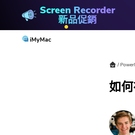
Screen Recorder
PowerMyMac
新品促銷
iMyMac
Power
如何