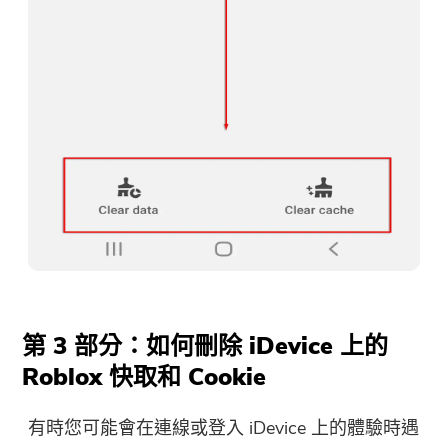
就快完成了。
溫馨提示
訂閱關於iMyMac應用程序的最佳
這個軟體只能在Mac上下載和使
優惠信息和新聞。
用。你可以輸入你的電子郵件地
址來獲得下載鏈接和優惠券代
碼。如果你想購買，請點擊
商店
.
第 3 部分：如何刪除 iDevice 上的
請輸入有效的電子郵件地址
Roblox 快取和 Cookie
有時您可能會在連線或登入 iDevice 上的體驗時遇
提交