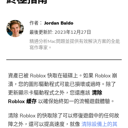
PowerUninstall
作者：
Jordan Baldo
最後更新於: 2023年12月27日
音視頻轉換器
精通分析Mac問題並提供有效解決方案的全能
寫作專家。
Screen Recorder
PDF壓縮器
資產已被 Roblox 快取在磁碟上。如果 Roblox 崩
在線工具
潰，您的圖形驅動程式可能已損壞或過時。除了
更新顯示卡驅動程式之外，您還應該
清除
免費音視頻轉換器
Roblox 緩存
以確保始終如一的流暢遊戲體驗。
免費視頻編輯器
清除 Roblox 的快取除了可以修復遊戲中的任何故
障之外，還可以提高速度，就像
清除設備上的其