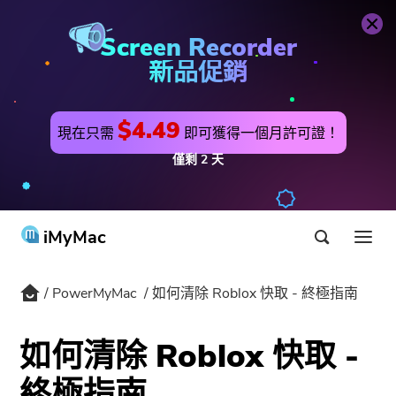
PowerMyMac
立即購買
Screen Recorder
新品促銷
$4.49
現在只需
即可獲得一個月許可證！
僅剩
2
天
iMyMac
PowerMyMac
如何清除 Roblox 快取 - 終極指南
產品 & 解決方案
商店
實用工具
如何清除 Roblox 快取 -
Hot
用戶支持
終極指南
PowerMyMac