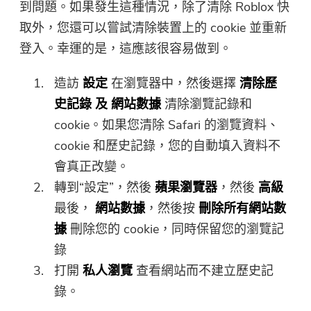
到問題。如果發生這種情況，除了清除 Roblox 快
取外，您還可以嘗試清除裝置上的 cookie 並重新
登入。幸運的是，這應該很容易做到。
感謝您的訂閱！
感謝您的訂閱！
造訪
設定
在瀏覽器中，然後選擇
清除歷
下載鏈接和優惠券代碼已發送至您的
史記錄
及
網站數據
清除瀏覽記錄和
電子郵件
user@email.com
。你也可
cookie。如果您清除 Safari 的瀏覽資料、
以點擊按鈕，直接購買該軟件。
cookie 和歷史記錄，您的自動填入資料不
會真正改變。
立即購買
轉到“設定”，然後
蘋果瀏覽器
，然後
高級
最後，
網站數據
，然後按
刪除所有網站數
據
刪除您的 cookie，同時保留您的瀏覽記
錄
打開
私人瀏覽
查看網站而不建立歷史記
錄。